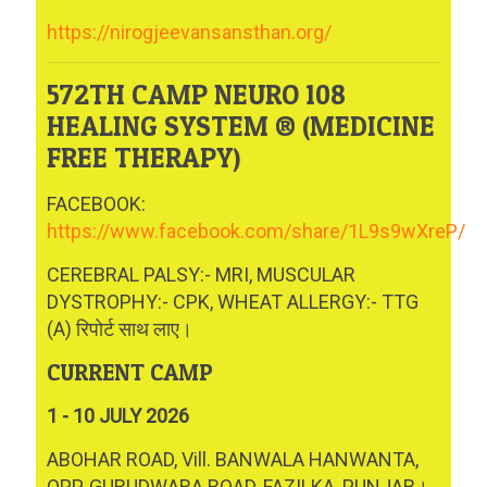
https://nirogjeevansansthan.org/
572TH CAMP NEURO 108
HEALING SYSTEM ® (MEDICINE
FREE THERAPY)
FACEBOOK:
https://www.facebook.com/share/1L9s9wXreP/
CEREBRAL PALSY:- MRI, MUSCULAR
DYSTROPHY:- CPK, WHEAT ALLERGY:- TTG
(A) रिपोर्ट साथ लाए।
CURRENT CAMP
1 - 10 JULY 2026
ABOHAR ROAD, Vill. BANWALA HANWANTA,
OPP. GURUDWARA ROAD, FAZILKA, PUNJAB।