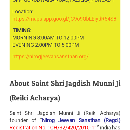
Location:
https://maps.app.goo.gl/jC9o9QbLEiydR54S8
TIMING:
MORNING 8:00AM TO 12:00PM
EVENING 2:00PM TO 5:00PM
https://nirogjeevansansthan.org/
About Saint Shri Jagdish Munni Ji
(Reiki Acharya)
Saint Shri Jagdish Munni Ji (Reiki Acharya)
founder of “
Nirog Jeevan Sansthan (Regd.)
Registration No. : CH/32/420/2010-11
” india has